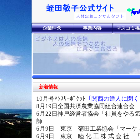
企業理念
事業内容
マスコミ掲
新着情報
10月号ﾏﾝｽﾘｰﾎﾟｹｯﾄ
「関西の達人に聞く
8月19日全国共済農業協同組合連合会
6月22日神戸経営者協会「社員をやる
師
6月9日 東京 蒲田工業協会「マー
6月9日 東京 睦 化 工 株 式 会 