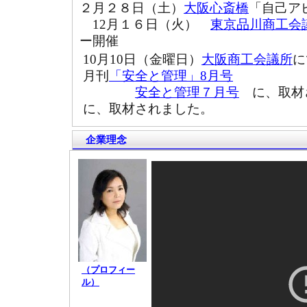
２月２８日（土）
大阪心斎橋
「自己ア
12月１６日（火）
東京品川商工会
ー開催
10月10日（金曜日）
大阪商工会議所
に
月刊
「安全と管理」8月号
安全と管理７月号
に、取材
に、取材されました。
企業理念
（プロフィー
ル）